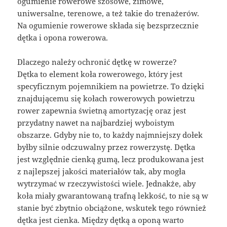
ogumienie rowerowe szosowe, zimowe,
uniwersalne, terenowe, a też takie do trenażerów.
Na ogumienie rowerowe składa się bezsprzecznie
dętka i opona rowerowa.
Dlaczego należy ochronić dętkę w rowerze?
Dętka to element koła rowerowego, który jest
specyficznym pojemnikiem na powietrze. To dzięki
znajdującemu się kołach rowerowych powietrzu
rower zapewnia świetną amortyzację oraz jest
przydatny nawet na najbardziej wyboistym
obszarze. Gdyby nie to, to każdy najmniejszy dołek
byłby silnie odczuwalny przez rowerzystę. Dętka
jest względnie cienką gumą, lecz produkowana jest
z najlepszej jakości materiałów tak, aby mogła
wytrzymać w rzeczywistości wiele. Jednakże, aby
koła miały gwarantowaną trafną lekkość, to nie są w
stanie być zbytnio obciążone, wskutek tego również
dętka jest cienka. Między dętką a oponą warto